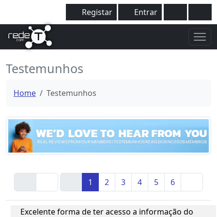
Registar
Entrar
Testemunhos
Home
Testemunhos
1
2
3
4
5
6
Excelente forma de ter acesso a informação do