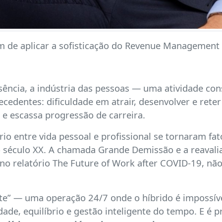
em de aplicar a sofisticação do Revenue Management à
ncia, a indústria das pessoas — uma atividade cons
cedentes: dificuldade em atrair, desenvolver e reter
s e escassa progressão de carreira.
io entre vida pessoal e profissional se tornaram fato
 século XX. A chamada Grande Demissão e a reavali
no relatório The Future of Work after COVID-19, nã
nte” — uma operação 24/7 onde o híbrido é impossív
ilidade, equilíbrio e gestão inteligente do tempo. E 