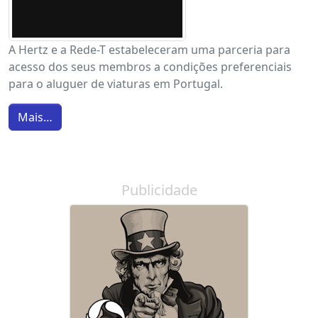
A Hertz e a Rede-T estabeleceram uma parceria para
acesso dos seus membros a condições preferenciais
para o aluguer de viaturas em Portugal.
Mais…
Publicidade