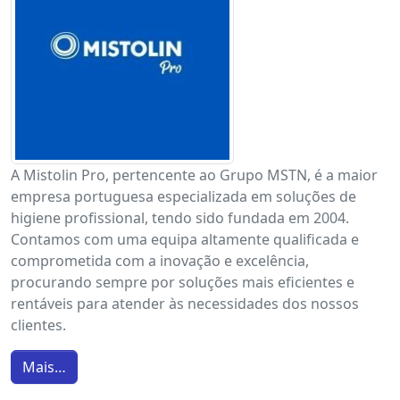
A Mistolin Pro, pertencente ao Grupo MSTN, é a maior
empresa portuguesa especializada em soluções de
higiene profissional, tendo sido fundada em 2004.
Contamos com uma equipa altamente qualificada e
comprometida com a inovação e excelência,
procurando sempre por soluções mais eficientes e
rentáveis para atender às necessidades dos nossos
clientes.
Mais…