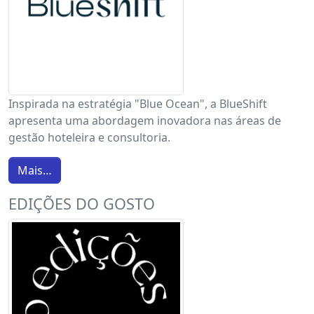
Inspirada na estratégia "Blue Ocean", a BlueShift
apresenta uma abordagem inovadora nas áreas de
gestão hoteleira e consultoria.
Mais…
EDIÇÕES DO GOSTO