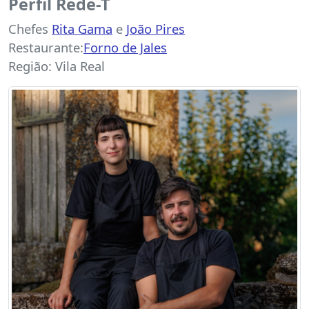
Perfil Rede-T
Chefes
Rita Gama
e
João Pires
Restaurante:
Forno de Jales
Região: Vila Real