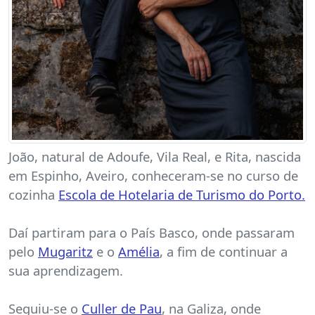
João, natural de Adoufe, Vila Real, e Rita, nascida
em Espinho, Aveiro, conheceram-se no curso de
cozinha
Escola de Hotelaria de Turismo do Porto.
Daí partiram para o País Basco, onde passaram
pelo
Mugaritz
e o
Amélia
, a fim de continuar a
sua aprendizagem.
Seguiu-se o
Culler de Pau
, na Galiza, onde