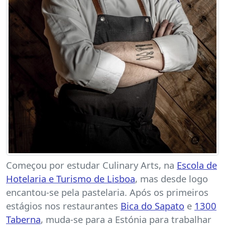
Começou por estudar Culinary Arts, na
Escola de
Hotelaria e Turismo de Lisboa
, mas desde logo
encantou-se pela pastelaria. Após os primeiros
estágios nos restaurantes
Bica do Sapato
e
1300
Taberna
, muda-se para a Estónia para trabalhar