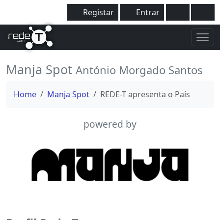
Registar
Entrar
Manja Spot
António Morgado Santos
Home
Manja Spot
REDE-T apresenta o País
powered by