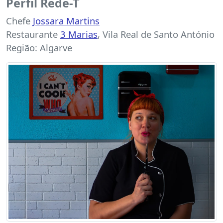
Perfil Rede-T
Chefe
Jossara Martins
Restaurante
3 Marias
, Vila Real de Santo António
Região: Algarve