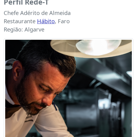
Perfil Rede-T
Chefe Adérito de Almeida
Restaurante
Hábito
, Faro
Região: Algarve