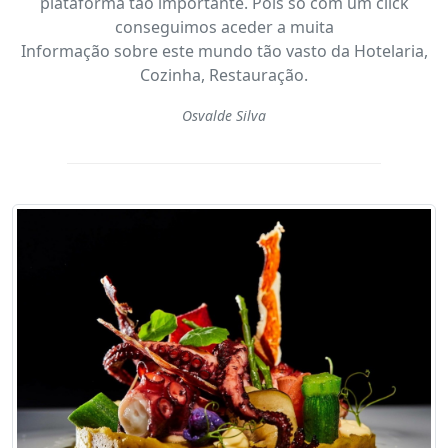
plataforma tão importante. Pois só com um click
conseguimos aceder a muita
Informação sobre este mundo tão vasto da Hotelaria,
Cozinha, Restauração.
Osvalde Silva