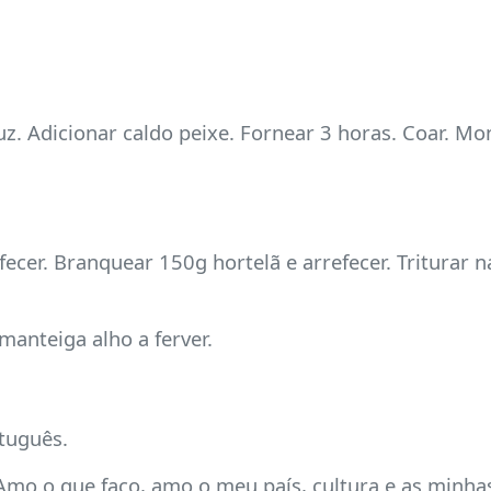
duz. Adicionar caldo peixe. Fornear 3 horas. Coar. M
fecer. Branquear 150g hortelã e arrefecer. Triturar 
manteiga alho a ferver.
tuguês.
Amo o que faço, amo o meu país, cultura e as minhas