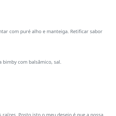
ontar com puré alho e manteiga. Retificar sabor
na bimby com balsâmico, sal.
 raízes. Posto isto o meu desejo é que a nossa