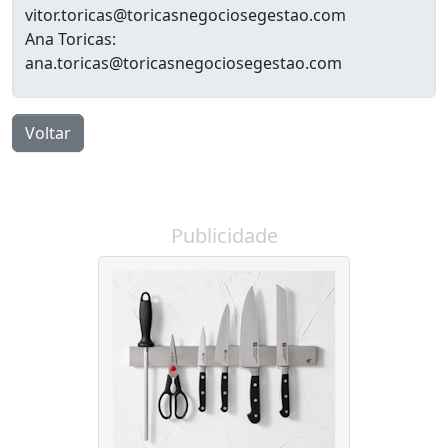
vitor.toricas@toricasnegociosegestao.com
Ana Toricas:
ana.toricas@toricasnegociosegestao.com
Voltar
Publicidade