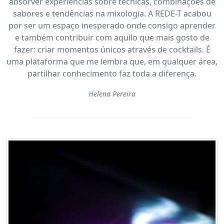
absorver experiências sobre técnicas, combinações de
sabores e tendências na mixologia. A REDE-T acabou
por ser um espaço inesperado onde consigo aprender
e também contribuir com aquilo que mais gosto de
fazer: criar momentos únicos através de cocktails. É
uma plataforma que me lembra que, em qualquer área,
partilhar conhecimento faz toda a diferença.
Helena Pereira