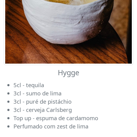
Hygge
5cl - tequila
3cl - sumo de lima
3cl - puré de pistáchio
3cl - cerveja Carlsberg
Top up - espuma de cardamomo
Perfumado com zest de lima