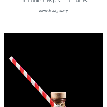
informações uteis para os assinantes.
Jaime Montgomery